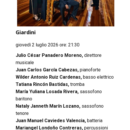
Giardini
giovedì 2 luglio 2026 ore: 21:30
Julio César Panadero Moreno,
direttore
musicale
Juan Carlos García Cabezas,
pianoforte
Wilder Antonio Ruiz Cardenas,
basso elettrico
Tatiana Rincón Bastidas,
tromba
María Yuliana Losada Rivera,
sassofono
baritono
Nataly Janneth Marín Lozano,
sassofono
tenore
Juan Manuel Caviedes Valencia,
batteria
Mariangel Londoño Contreras,
percussioni