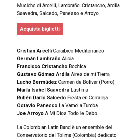
Musiche di Arcelli, Lambraño, Cristancho, Ardila,
Saavedra, Salcedo, Panesso e Arroyo
Acquista biglietti
Cristian Arcelli
Caraibico Mediterraneo
Germán Lambraño
Alicia
Francisco Cristancho
Bochica
Gustavo Gómez
Ardila
Aires de mi Tierra
Lucho Bermúdez
Carmen de Bolívar (Porro)
María Isabel Saavedra
Lástima
Rubén Darío Salcedo
Fiesta en Corraleja
Octavio Panesso
La Vamo' a Tumba
Joe Arroyo
A Mi Dios Todo le Debo
La Colombian Latin Band è un ensemble del
Conservatorio del Tolima (Colombia) dedicato